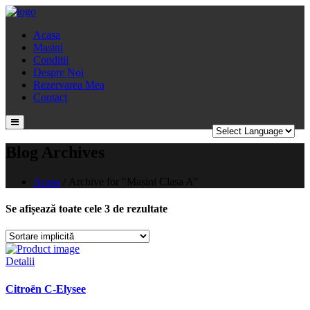
Acasa
Masini
Conditii
Despre Noi
Rezervarea Mea
Contact
Blog Archives
Acasa
/
Archive for "Masini Clasa A"
Se afișează toate cele 3 de rezultate
Detalii
Citroën C-Elysee