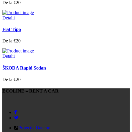
De la €20
Detalii
Fiat Tipo
De la €20
Detalii
ŠKODA Rapid Sedan
De la €20
ECOLINE – RENT A CAR
Protecția Datelor