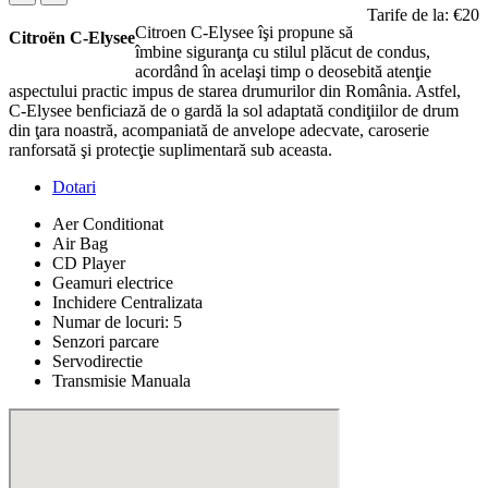
Tarife de la: €20
Citroen C-Elysee îşi propune să
Citroën C-Elysee
îmbine siguranţa cu stilul plăcut de condus,
acordând în acelaşi timp o deosebită atenţie
aspectului practic impus de starea drumurilor din România. Astfel,
C-Elysee benficiază de o gardă la sol adaptată condiţiilor de drum
din ţara noastră, acompaniată de anvelope adecvate, caroserie
ranforsată şi protecţie suplimentară sub aceasta.
Dotari
Aer Conditionat
Air Bag
CD Player
Geamuri electrice
Inchidere Centralizata
Numar de locuri: 5
Senzori parcare
Servodirectie
Transmisie Manuala