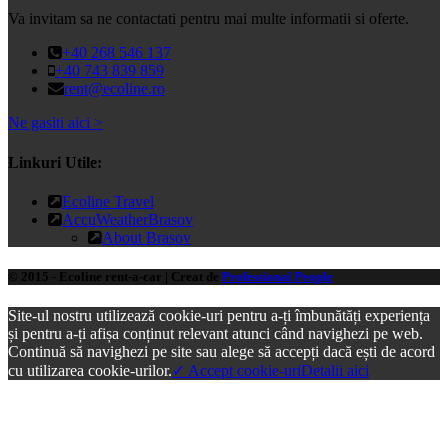
Va invitam sa ne contactati pentru mai multe informatii si oferte.
+40 268 546 137
+40 743 839 859
rent@ecoline.ro
Ne gasiti aici >
Linkuri Utile:
Ecoline Travel
AccuWeatherBrasov
About Brasov
© 2015 - Ecoline rent-a-car | Creat de
Professional People
Site-ul nostru utilizează cookie-uri pentru a-ți îmbunătăți experiența
și pentru a-ți afișa conținut relevant atunci când navighezi pe web.
Continuă să navighezi pe site sau alege să accepți dacă ești de acord
cu utilizarea cookie-urilor.
✓ Accept cookie-uri
Detalii aici