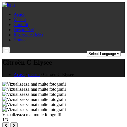
Acasa
Masini
Conditii
Despre Noi
Rezervarea Mea
Contact
Citroën C-Elysee
Acasa
/
masini
/
Citroën C-Elysee
Vizualizeaza mai multe fotografii
1/3