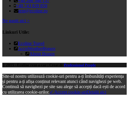
+40 268 546 137
+40 743 839 859
rent@ecoline.ro
Ne gasiti aici >
Linkuri Utile:
Ecoline Travel
AccuWeatherBrasov
About Brasov
© 2015 - Ecoline rent-a-car | Creat de
Professional People
Site-ul nostru utilizează cookie-uri pentru a-ți îmbunătăți experiența
și pentru a-ți afișa conținut relevant atunci când navighezi pe web.
Continuă să navighezi pe site sau alege să accepți dacă ești de acord
cu utilizarea cookie-urilor.
✓ Accept cookie-uri
Detalii aici