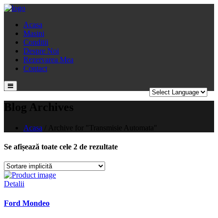
Acasa
Masini
Conditii
Despre Noi
Rezervarea Mea
Contact
Blog Archives
Acasa
/
Archive for "Transmisie Automata"
Se afișează toate cele 2 de rezultate
Detalii
Ford Mondeo