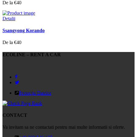
De la €40
Detalii
Ssangyong Korando
De la €40
ECOLINE – RENT A CAR
Protecția Datelor
CONTACT
Va invitam sa ne contactati pentru mai multe informatii si oferte.